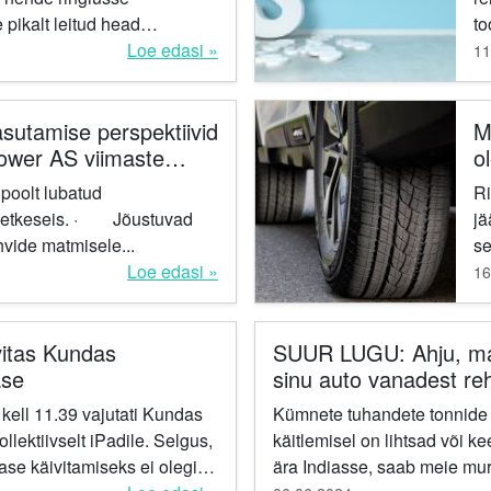
 pikalt leitud head
to
alustas Kunda tööstuspargis
Loe edasi »
ke
11
amise tehas,...
sutamise perspektiivid
M
Power AS viimaste
o
es.
t
Ri
. · Jõustuvad
jä
vide matmisele...
se
Loe edasi »
ko
16
an
vitas Kundas
SUUR LUGU: Ahju, maa
ase
sinu auto vanadest re
ell 11.39 vajutati Kundas
Kümnete tuhandete tonnide
llektiivselt iPadile. Selgus,
käitlemisel on lihtsad või k
ase käivitamiseks ei olegi,
ära Indiasse, saab meie mur