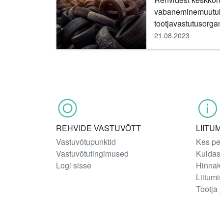
vabaneminemuutub 
tootjavastutusorgan
mugavamaksja tõh
21.08.2023
koos partneritega v
REHVIDE VASTUVÕTT
LIITU
Vastuvõtupunktid
Kes pe
Vastuvõtutingimused
Kuidas
Logi sisse
Hinnak
Liitum
Tootja