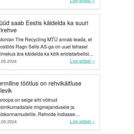
Loe edasi »
üüd saab Eestis käidelda ka suuri
rirehve
tonian Tire Recycling MTÜ annab teada, et
ostöös Ragn Sells AS-ga on uuel tehasel
imekus ära käidelda ka kõik eriotstarbeliste
idukite rehvid, millele siiamaani Eestis ei
Loe edasi »
.05.2024
nud muud...
ermiline töötlus on rehvikäitluse
levik
roopa on selge sihi võtnud
sinikumadalale ringmajandusele ja
iskonnamudelile. Rehvide Indiasse
atmine ja maha matmine on eilse päeva
Loe edasi »
.05.2024
ema. Rehvid sisaldavad hulganisti ressurssi,