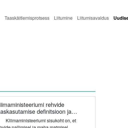
Taaskäitlemisprotsess
Liitumine
Liitumisavaldus
Uudis
liimaministeeriumi rehvide
aaskasutamise definitsioon ja
ellega kaasnevad riskid
riumi sisukoht on, et
aaletoojatele
hvide pallimisel ja maha matmisel