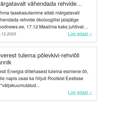
ärgatavalt vähendada rehvide
oloogilist jalajälge
hma taaskasutamine aitab märgatavalt
hendada rehvide ökoloogilist jalajälge
news.ee, 17.12 Maailma kaks juhtivat
hvitootjat Bridgestone ja Michelin avaldasid
Loe edasi »
.12.2023
ist uuringut...
erest tulema põlevkivi-rehviõli
annik
ti Energia õlitehasest tulema esimene õli,
le napis osas ka hiljuti Rootsist Eestisse
"väljakuumutatud...
Loe edasi »