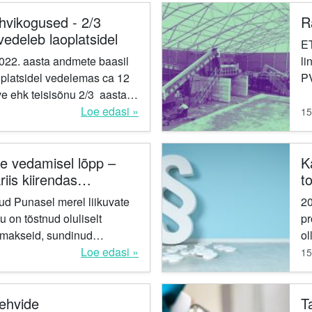
-..
ehvikogused - 2/3
Ra
edeleb laoplatsidel
ET
22. aasta andmete baasil
li
l platsidel vedelemas ca 12
PV
e ehk teisisõnu 2/3 aasta
te
t kasutuskõlbmatutest
Loe edasi »
lõ
15
de vedamisel lõpp –
K
iis kiirendas
t
ima rehvidele
P
kud Punasel merel liikuvate
20
ahendusi
r
 on tõstnud oluliselt
pr
smakseid, sundinud
ol
a kasutusele täiendavaid
Loe edasi »
le
15
annud...
PR
rehvide
T