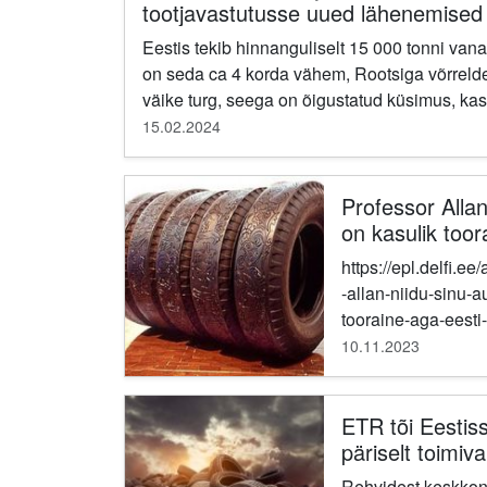
tootjavastutusse uued lähenemised 
ringmajanduslahendused
Eestis tekib hinnanguliselt 15 000 tonni va
on seda ca 4 korda vähem, Rootsiga võrrelde
väike turg, seega on õigustatud küsimus, kas 
15.02.2024
Professor Allan
on kasulik toor
kasuta seda
https://epl.delfi.e
-allan-niidu-sinu-a
tooraine-aga-eesti-ei-k
vanade rehvidega?
10.11.2023
pea...
ETR tõi Eestis
päriselt toimiv
suunamise lah
Rehvidest keskkon