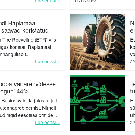
ktrooniliselt. See
Loe edasi »
06.06.2024
di Raplamaal
N
saavad koristatud
e
 Tire Recycling (ETR) viis
Es
äigus koristati Raplamaal
ko
nanguliselt...
võ
Loe edasi »
sõ
22
ol
roopa vanarehvidesse
T
 koguni 44%
tu
sinna.
Businesslin, kirjutas hiljuti
Eu
kkonnaprobleemist. Nimelt
sü
 riigid eesotsas brittide ja
üh
kidega massiliselt vanarehve
Loe edasi »
sa
22
te