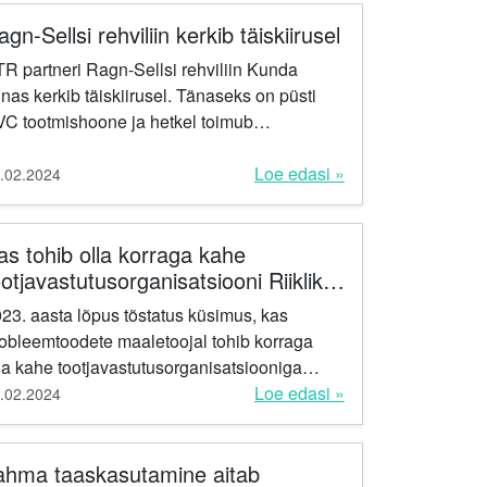
.
gn-Sellsi rehviliin kerkib täiskiirusel
R partneri Ragn-Sellsi rehviliin Kunda
nnas kerkib täiskiirusel. Tänaseks on püsti
C tootmishoone ja hetkel toimub
hnoloogia installeerimine. Juba selle kvartali
pus toimuvad esimesed...
Loe edasi »
.02.2024
as tohib olla korraga kahe
ootjavastutusorganisatsiooni Riikliku
robleemtooteregistri (PROTO)
23. aasta lõpus tõstatus küsimus, kas
egistreering?
obleemtoodete maaletoojal tohib korraga
la kahe tootjavastutusorganisatsiooniga
ping ning kas nad tohivad omada kahte
Loe edasi »
.02.2024
OTO registreerimise numbrit?...
ahma taaskasutamine aitab