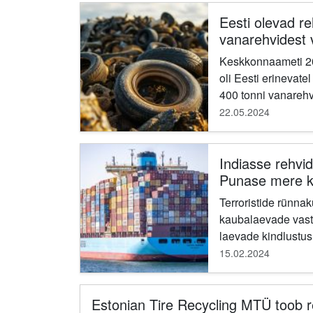
Eesti olevad r
vanarehvidest v
Keskkonnaameti 20
oli Eesti erinevate
400 tonni vanarehv
jooksul tekkivates
22.05.2024
rehvidest...
Indiasse rehvi
Punase mere kr
Inglismaad ots
Terroristide rünna
ringmajandusl
kaubalaevade vastu
laevade kindlustu
laevafirmasid võtm
15.02.2024
turvameetmeid ja p
Estonian Tire Recycling MTÜ toob 