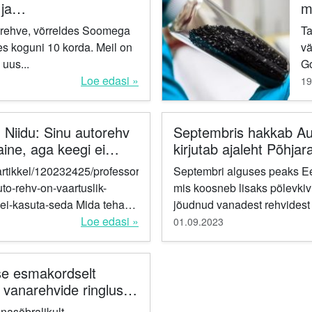
ja
m
ök
narehve, võrreldes Soomega
Ta
s koguni 10 korda. Meil on
vä
uus...
Good
Loe edasi »
re
19
üh
 Niidu: Sinu autorehv
Septembris hakkab Auv
aine, aga keegi ei
kirjutab ajaleht Põhjar
e/artikkel/120232425/professor
Septembri alguses peaks Ees
uto-rehv-on-vaartuslik-
mis koosneb lisaks põlevkivi
asuta-seda Mida teha
jõudnud vanadest rehvidest 
 See küsimus ootab vastust
Loe edasi »
01.09.2023
se esmakordselt
a vanarehvide ringlusse
enduse
nasõbralikult