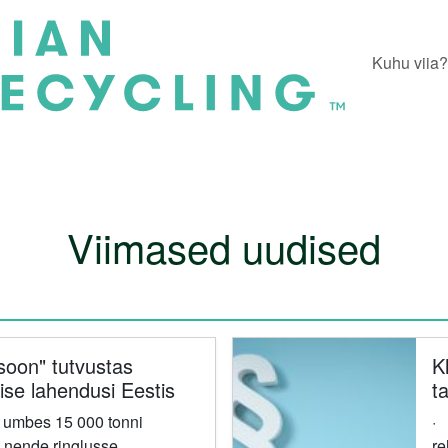
Kuhu viia?
Viimased uudised
oon" tutvustas
K
ise lahendusi Eestis
t
s
s umbes 15 000 tonni
· Kliimaministee
m
d nende ringlusse
re