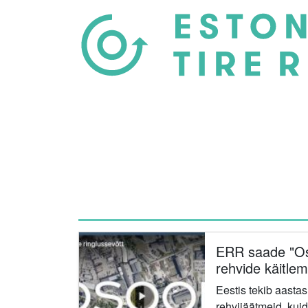
ERR saade "Os
rehvide käitlem
Eestis tekib aasta
rehvijäätmeid, kui