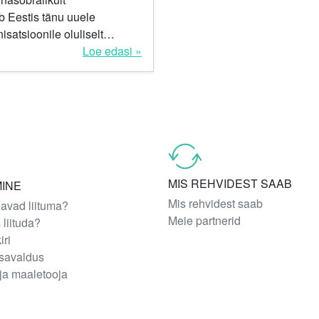
Eestis tänu uuele
isatsioonile oluliselt
usamaks. Rehvid Pluss on
Loe edasi »
õtnud...
MIS REHVIDEST SAAB
MINE
Mis rehvidest saab
avad liituma?
Meie partnerid
 liituda?
iri
isavaldus
 ja maaletooja