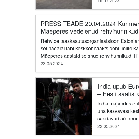
kõike juhitakse ele
10.07.2024
tähendas,...
PRESSITEADE 20.04.2024 Kümnen
Mäeperes vedelenud rehvihunnikud 
Rehvide taaskasutusorganisatsioon Estonian
sel nädalal läbi keskkonnaaktsiooni, mille k
Mäeperes aastaid seisnud rehvihunnikud. Hin
23.05.2024
India upub Eu
– Eesti saatis
vanarehvidest 
India majandusleht 
üha kasvavast kes
saadavad arenendud
teiste Euroopa rii
22.05.2024
Indiasse,...