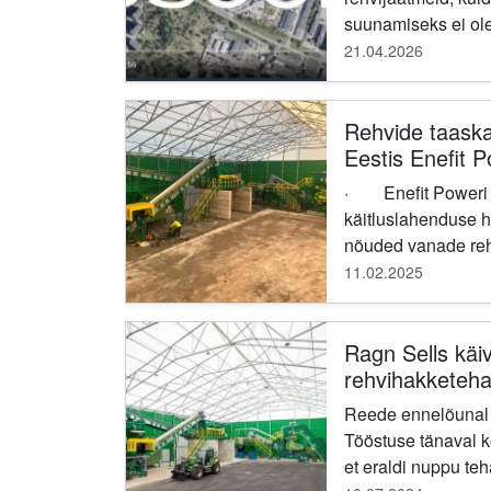
suunamiseks ei ole
lahendust. Hiljuti 
21.04.2026
tööd rehvide purust
Rehvide taaska
Eestis Enefit 
uudiste valgus
· Enefit Poweri poolt lubatud
käitluslahenduse hetkeseis
nõuded vanade reh
11.02.2025
Ragn Sells käi
rehvihakketeh
Reede ennelõunal k
Tööstuse tänaval ko
et eraldi nuppu teh