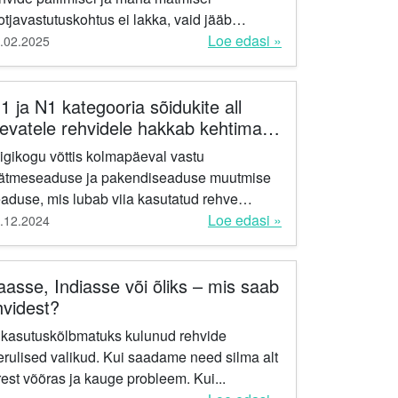
otjavastutuskohtus ei lakka, vaid jääb
htima, kuni rehvide struktuur on...
Loe edasi »
.02.2025
1 ja N1 kategooria sõidukite all
levatele rehvidele hakkab kehtima
ootjavastutuskohustus
igikogu võttis kolmapäeval vastu
ätmeseaduse ja pakendiseaduse muutmise
aduse, mis lubab viia kasutatud rehve
gumispunktidesse piiramata koguses ning
Loe edasi »
.12.2024
nab pakendiettevõtjatele võimaluse...
sse, Indiasse või õliks – mis saab
hvidest?
 kasutuskõlbmatuks kulunud rehvide
eerulised valikud. Kui saadame need silma alt
est võõras ja kauge probleem. Kui...